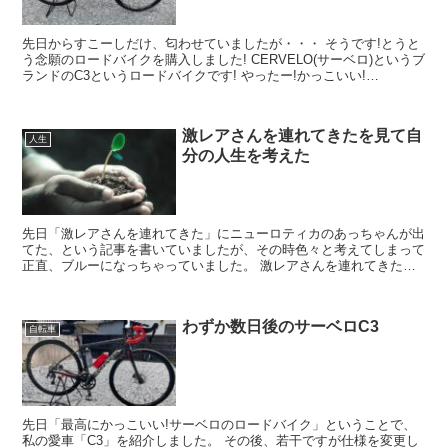
先日からすこーしだけ、匂わせていましたが・・・ そうです!とうと
う念願のロードバイクを購入しました! CERVELO(サーベロ)というブ
ランドのC3というロードバイクです! やったー!かっこいい!
CERVELO C3とは すみません...
激レアさんを連れてきたを見て自
人生
分の人生を考えた
先日「激レアさんを連れてきた」にニューロティカのあっちゃんが出
てた、という記事を書いていましたが、その時色々と考えてしまって
正直、ブルーになっちゃっていました。 激レアさんを連れてきたと
いう番組 これまでもこの番組で、色々な激レアさんを...
わずか数日後のサーベロC3
自転車
先日「最高にかっこいい!サーベロのロードバイク」ということで、
私の愛車「C3」を紹介しました。 その後、若干ですが仕様を変更し