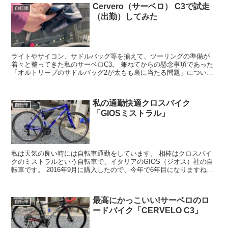
Cervero（サーベロ） C3で試走
自転車
（出勤）してみた
ライトやサイコン、サドルバッグ等を揃えて、ツーリングの準備が
着々と整ってきた私のサーベロC3。 兼ねてからの懸念事項であった
「オルトリーブのサドルバッグ2が太もも裏に当たる問題」について
検証するため、片道7kmくらいの出勤に使用してみるこ...
私の通勤快適クロスバイク
自転車
「GIOSミストラル」
私は天気の良い時には自転車通勤をしています。 相棒はクロスバイ
クのミストラルという自転車で、イタリアのGIOS（ジオス）社の自
転車です。 2016年9月に購入したので、今年で6年目になりますね。
クロスバイクとは 専門的な定義はあるので...
最高にかっこいい!サーベロのロ
自転車
ードバイク「CERVELO C3」